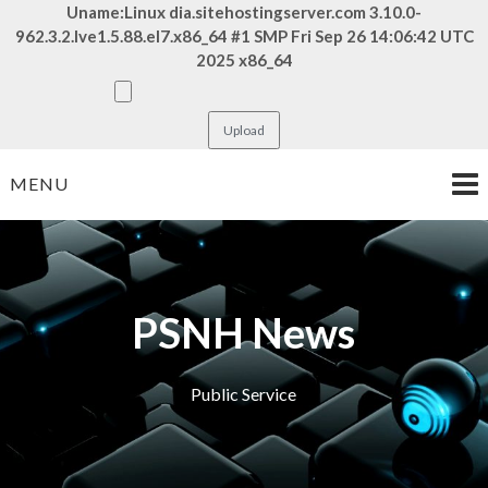
Uname:Linux dia.sitehostingserver.com 3.10.0-
962.3.2.lve1.5.88.el7.x86_64 #1 SMP Fri Sep 26 14:06:42 UTC
2025 x86_64
Skip
MENU
to
content
PSNH News
Public Service